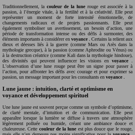
Traditionnellement, la
couleur de la lune
rouge est associée à la
passion, à l’énergie vitale, à la fertilité et à la créativité. Elle peut
représenter un moment de forte intensité émotionnelle, de
changements radicaux et de projets passionnants. Elle peut
également symboliser un avertissement, un besoin d’action, une
période de transformation intense ou des défis à surmonter, des
éléments importants à considérer en
voyance
. Certains la relient aux
dieux et déesses liés à la guerre (comme Mars ou Arès dans la
mythologie grecque), à la passion (comme Aphrodite ou Vénus) ou
à la destruction créatrice (comme Kali dans la mythologie hindoue),
des divinités qui peuvent influencer les visions en
voyance
.
L’observation d’une lune rouge peut être un signe pour passer à
l’action, pour affronter les défis avec courage et pour exprimer sa
passion, un message important pour les consultants en
voyance
.
Lune jaune : intuition, clarté et optimisme en
voyance et développement spirituel
Une lune jaune est souvent perçue comme un symbole d’optimisme,
de clarté mentale, d’intuition et de communication. Elle peut
apparaître lorsque la lumière se diffuse à travers une atmosphère
légèrement polluée ou humide, créant une ambiance douce et
chaleureuse. Cette
couleur de la lune
est plus douce que le rouge,
mais elle n’en demeure pas moins significative pour la
voyance
.