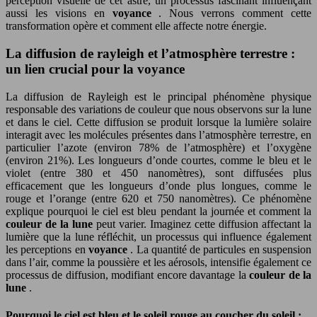
perception visuelle de cet astre, un processus fascinant influençant
aussi les visions en
voyance
. Nous verrons comment cette
transformation opère et comment elle affecte notre énergie.
La diffusion de rayleigh et l’atmosphère terrestre :
un lien crucial pour la voyance
La diffusion de Rayleigh est le principal phénomène physique
responsable des variations de couleur que nous observons sur la lune
et dans le ciel. Cette diffusion se produit lorsque la lumière solaire
interagit avec les molécules présentes dans l’atmosphère terrestre, en
particulier l’azote (environ 78% de l’atmosphère) et l’oxygène
(environ 21%). Les longueurs d’onde courtes, comme le bleu et le
violet (entre 380 et 450 nanomètres), sont diffusées plus
efficacement que les longueurs d’onde plus longues, comme le
rouge et l’orange (entre 620 et 750 nanomètres). Ce phénomène
explique pourquoi le ciel est bleu pendant la journée et comment la
couleur de la lune
peut varier. Imaginez cette diffusion affectant la
lumière que la lune réfléchit, un processus qui influence également
les perceptions en
voyance
. La quantité de particules en suspension
dans l’air, comme la poussière et les aérosols, intensifie également ce
processus de diffusion, modifiant encore davantage la
couleur de la
lune
.
Pourquoi le ciel est bleu et le soleil rouge au coucher du soleil :