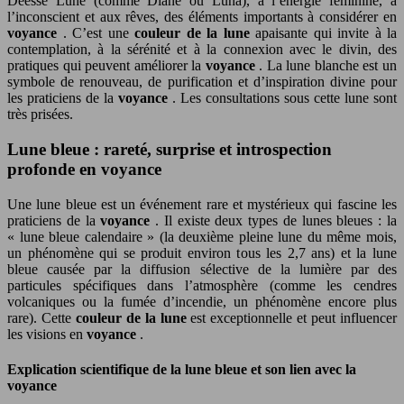
Déesse Lune (comme Diane ou Luna), à l’énergie féminine, à
l’inconscient et aux rêves, des éléments importants à considérer en
voyance
. C’est une
couleur de la lune
apaisante qui invite à la
contemplation, à la sérénité et à la connexion avec le divin, des
pratiques qui peuvent améliorer la
voyance
. La lune blanche est un
symbole de renouveau, de purification et d’inspiration divine pour
les praticiens de la
voyance
. Les consultations sous cette lune sont
très prisées.
Lune bleue : rareté, surprise et introspection
profonde en voyance
Une lune bleue est un événement rare et mystérieux qui fascine les
praticiens de la
voyance
. Il existe deux types de lunes bleues : la
« lune bleue calendaire » (la deuxième pleine lune du même mois,
un phénomène qui se produit environ tous les 2,7 ans) et la lune
bleue causée par la diffusion sélective de la lumière par des
particules spécifiques dans l’atmosphère (comme les cendres
volcaniques ou la fumée d’incendie, un phénomène encore plus
rare). Cette
couleur de la lune
est exceptionnelle et peut influencer
les visions en
voyance
.
Explication scientifique de la lune bleue et son lien avec la
voyance