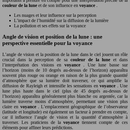
importants à prendre en compte pour une interprétation précise de la
couleur de la lune
et de son influence en
voyance
.
Les nuages et leur influence sur la perception
L’impact de l’humidité sur la diffusion de la lumière
La pollution et ses effets sur la voyance
Angle de vision et position de la lune : une
perspective essentielle pour la voyance
L’angle de vision et la position de la lune dans le ciel jouent un rôle
crucial dans la perception de sa
couleur de la lune
et dans
l’interprétation des visions en
voyance
. Une lune basse sur
l’horizon (moins de 10 degrés au-dessus de l’horizon) apparaîtra
souvent plus rouge ou orange en raison de la plus grande quantité
d’atmosphère que sa lumière doit traverser, ce qui amplifie la
diffusion de Rayleigh et intensifie les sensations en
voyance
. Une
lune plus haute dans le ciel (plus de 45 degrés au-dessus de
l’horizon) apparaîtra généralement plus blanche ou argentée, car la
lumière traverse moins d’atmosphère, permettant une vision plus
claire en
voyance
. L’emplacement géographique de l’observateur
(latitude et longitude) est également un facteur à prendre en compte,
car il influence l’angle de vision et la quantité d’atmosphère à
traverser. Les praticiens de la
voyance
tiennent compte de ces
éléments pour affiner leurs prédictions.