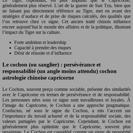
Le Tigre, cependant, est plus impulsif que le Capricorne,
généralement plus réservé. L’art de la guerre de Sun Tzu, bien que
ne faisant pas directement référence au Tigre, met en avant des
stratégies d’audace et de prise de risques calculés, des qualités que
l’on retrouve chez ce signe. Cet ancien traité chinois influence
encore aujourd’hui le monde des affaires et de la politique, illustrant
l’impact du Tigre sur la culture.
Forte ambition et leadership
Capacité à prendre des risques
Désir de réussite et d’influence
Le cochon (ou sanglier) : persévérance et
responsabilité (un angle moins attendu) cochon
astrologie chinoise capricorne
Le Cochon, souvent perçu comme sociable, présente des similarités
avec le Capricorne en termes de persévérance et de responsabilité.
Les personnes nées sous ce signe sont travailleuses et loyales. À
l’image du Capricorne, le Cochon a une approche pragmatique.
Confucius, né sous le signe du Cochon, a mis l’accent sur
l’importance du travail acharné et de la responsabilité sociale, des
valeurs partagées par le Capricorne. Cependant, le Cochon est
généralement plus optimiste que le Capricorne, souvent plus
pessimiste. Le Cochon est considéré comme un signe de prospérité