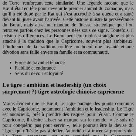
de Terre, renforçant cette similarité. Une légende raconte que le
Bœuf était en tête pour devenir le premier animal du zodiaque, mais
qu’il a été dupé par le Rat qui s’est accroché à sa queue et a sauté
devant lui juste avant l’arrivée. Cette histoire illustre la persévérance
du Bœuf, mais aussi un manque de finesse stratégique que l’on
retrouve parfois chez les personnes nées sous ce signe. Toutefois, il
existe des différences. Le Bœuf peut être moins stratégique et plus
attaché à la tradition que le Capricorne, souvent plus ambitieux.
L’influence de la tradition confère au boeuf une loyauté et une
dévotion sans faille envers sa famille et sa communauté.
Force de travail et ténacité
Fiabilité et endurance
Sens du devoir et loyauté
Le tigre : ambition et leadership (un choix
surprenant ?) tigre astrologie chinoise capricorne
Moins évident que le Bœuf, le Tigre partage des points communs
avec le Capricorne, notamment l’ambition et le leadership. Le Tigre
est audacieux, prêt à prendre des risques pour réussir. Comme le
Capricorne, il désire laisser sa marque sur le monde. « Je suis né
pour conquérir, pas pour servir », telle pourrait être la devise du
Tigre, qui n’hésite pas à défier l’autorité et à tracer sa propre voie.