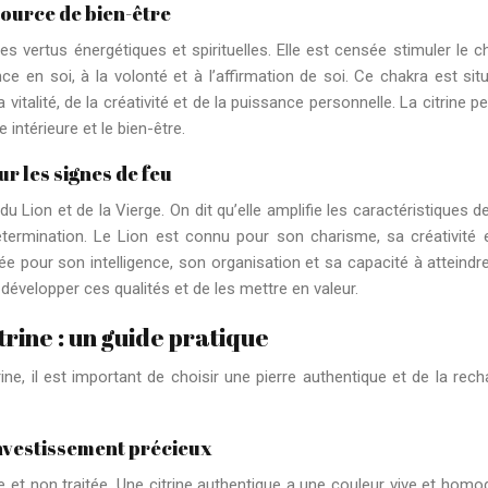
 source de bien-être
 ses vertus énergétiques et spirituelles. Elle est censée stimuler le c
nce en soi, à la volonté et à l’affirmation de soi. Ce chakra est sit
vitalité, de la créativité et de la puissance personnelle. La citrine p
 intérieure et le bien-être.
ur les signes de feu
u Lion et de la Vierge. On dit qu’elle amplifie les caractéristiques d
détermination. Le Lion est connu pour son charisme, sa créativité 
ée pour son intelligence, son organisation et sa capacité à atteindr
e développer ces qualités et de les mettre en valeur.
trine : un guide pratique
ine, il est important de choisir une pierre authentique et de la rech
investissement précieux
elle et non traitée. Une citrine authentique a une couleur vive et homo