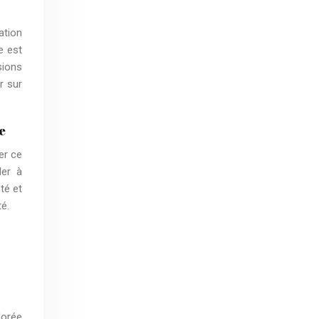
ation
e est
sions
r sur
e
er ce
der à
té et
té.
dorée