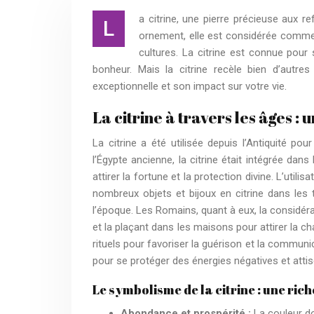
a citrine, une pierre précieuse aux re
L
ornement, elle est considérée comme
cultures. La citrine est connue pour s
bonheur. Mais la citrine recèle bien d’autr
exceptionnelle et son impact sur votre vie.
La citrine à travers les âges :
La citrine a été utilisée depuis l’Antiquité p
l’Égypte ancienne, la citrine était intégrée da
attirer la fortune et la protection divine. L’util
nombreux objets et bijoux en citrine dans le
l’époque. Les Romains, quant à eux, la considér
et la plaçant dans les maisons pour attirer la cha
rituels pour favoriser la guérison et la communic
pour se protéger des énergies négatives et attis
Le symbolisme de la citrine : une rich
Abondance et prospérité :
La couleur do