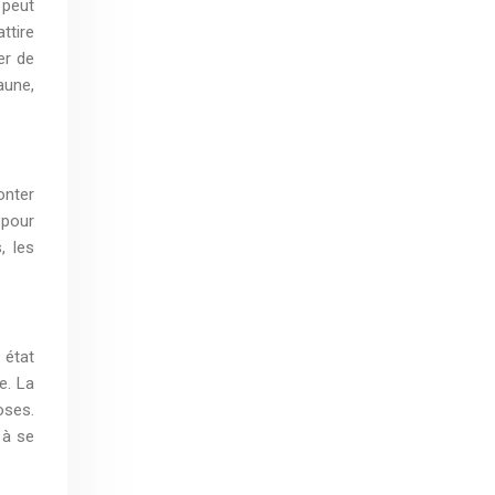
 peut
ttire
er de
aune,
onter
 pour
, les
 état
e. La
oses.
 à se