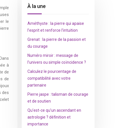
À la une
imple
euses
er le
Améthyste : la pierre qui apaise
ierre
l’esprit et renforce l’intuition
Grenat : la pierre de la passion et
du courage
Numéro miroir : message de
 Dans
l’univers ou simple coïncidence ?
née à
Calculez le pourcentage de
te de
compatibilité avec votre
es de
partenaire
ijoux
s des
Pierre jaspe : talisman de courage
celet
et de soutien
Qu’est-ce qu’un ascendant en
astrologie ? définition et
importance
à