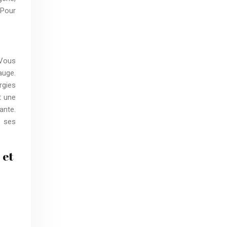
 Pour
 Vous
auge.
rgies
t une
ante.
r ses
 et