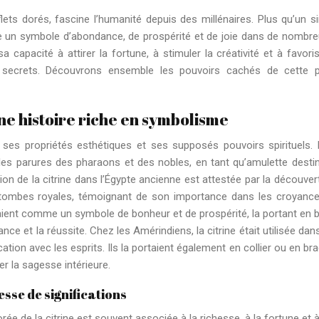
flets dorés, fascine l’humanité depuis des millénaires. Plus qu’un s
 un symbole d’abondance, de prospérité et de joie dans de nombr
a capacité à attirer la fortune, à stimuler la créativité et à favoris
es secrets. Découvrons ensemble les pouvoirs cachés de cette p
 une histoire riche en symbolisme
our ses propriétés esthétiques et ses supposés pouvoirs spirituels.
ns les parures des pharaons et des nobles, en tant qu’amulette desti
isation de la citrine dans l’Égypte ancienne est attestée par la découver
s tombes royales, témoignant de son importance dans les croyanc
aient comme un symbole de bonheur et de prospérité, la portant en b
nce et la réussite. Chez les Amérindiens, la citrine était utilisée dan
ation avec les esprits. Ils la portaient également en collier ou en bra
er la sagesse intérieure.
esse de significations
rée de la citrine est souvent associée à la richesse, à la fortune et 