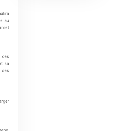
hakra
ué au
ermet
e ces
et sa
e ses
arger
gène,