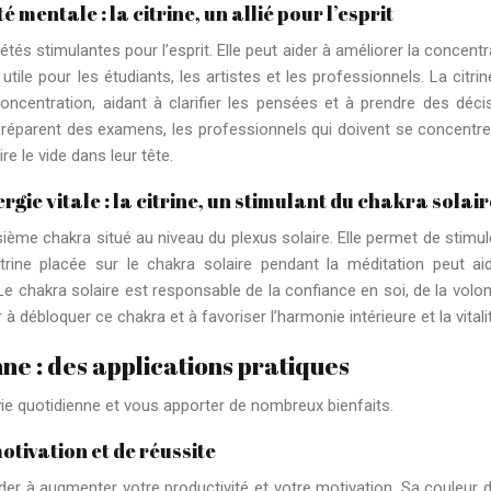
 mentale : la citrine, un allié pour l’esprit
tés stimulantes pour l’esprit. Elle peut aider à améliorer la concentr
utile pour les étudiants, les artistes et les professionnels. La citrin
 concentration, aidant à clarifier les pensées et à prendre des déci
i préparent des examens, les professionnels qui doivent se concentre
re le vide dans leur tête.
gie vitale : la citrine, un stimulant du chakra solair
isième chakra situé au niveau du plexus solaire. Elle permet de stimul
itrine placée sur le chakra solaire pendant la méditation peut ai
 Le chakra solaire est responsable de la confiance en soi, de la volon
 à débloquer ce chakra et à favoriser l’harmonie intérieure et la vitali
nne : des applications pratiques
 vie quotidienne et vous apporter de nombreux bienfaits.
motivation et de réussite
ider à augmenter votre productivité et votre motivation. Sa couleur 