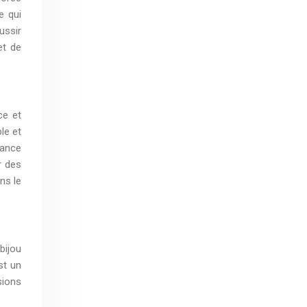
e qui
ussir
et de
ce et
le et
iance
r des
ns le
bijou
st un
sions