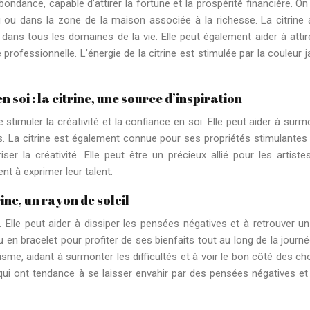
ndance, capable d’attirer la fortune et la prospérité financière. On
u ou dans la zone de la maison associée à la richesse. La citrine a
 dans tous les domaines de la vie. Elle peut également aider à attir
 professionnelle. L’énergie de la citrine est stimulée par la couleur j
n soi : la citrine, une source d’inspiration
e stimuler la créativité et la confiance en soi. Elle peut aider à surm
ves. La citrine est également connue pour ses propriétés stimulantes
iser la créativité. Elle peut être un précieux allié pour les artistes
nt à exprimer leur talent.
rine, un rayon de soleil
. Elle peut aider à dissiper les pensées négatives et à retrouver un
 ou en bracelet pour profiter de ses bienfaits tout au long de la journé
timisme, aidant à surmonter les difficultés et à voir le bon côté des ch
 qui ont tendance à se laisser envahir par des pensées négatives et