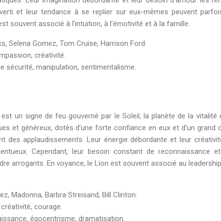
roverti et leur tendance à se replier sur eux-mêmes peuvent parfoi
st souvent associé à l’intuition, à l’émotivité et à la famille.
ks, Selena Gomez, Tom Cruise, Harrison Ford.
ompassion, créativité.
 sécurité, manipulation, sentimentalisme.
.
est un signe de feu gouverné par le Soleil, la planète de la vitalité 
ques et généreux, dotés d’une forte confiance en eux et d’un grand 
tent des applaudissements. Leur énergie débordante et leur créativit
lentueux. Cependant, leur besoin constant de reconnaissance et
dre arrogants. En voyance, le Lion est souvent associé au leadership,
ez, Madonna, Barbra Streisand, Bill Clinton.
créativité, courage.
aissance, égocentrisme, dramatisation.