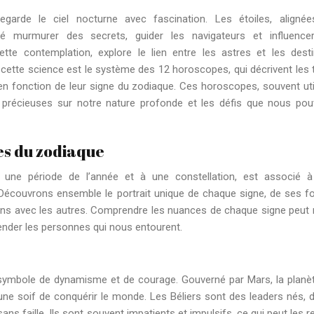
regarde le ciel nocturne avec fascination. Les étoiles, aligné
lé murmurer des secrets, guider les navigateurs et influence
ette contemplation, explore le lien entre les astres et les dest
cette science est le système des 12 horoscopes, qui décrivent les t
 en fonction de leur signe du zodiaque. Ces horoscopes, souvent uti
 précieuses sur notre nature profonde et les défis que nous po
nes du zodiaque
une période de l’année et à une constellation, est associé 
. Découvrons ensemble le portrait unique de chaque signe, de ses f
tions avec les autres. Comprendre les nuances de chaque signe peut
ender les personnes qui nous entourent.
n symbole de dynamisme et de courage. Gouverné par Mars, la planè
t une soif de conquérir le monde. Les Béliers sont des leaders nés, 
ans faille. Ils sont souvent impatients et impulsifs, ce qui peut les r