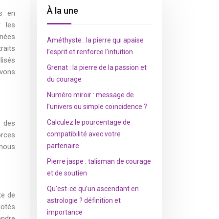
À la une
es en
r les
inées
Améthyste : la pierre qui apaise
raits
l’esprit et renforce l’intuition
lisés
Grenat : la pierre de la passion et
uvons
du courage
Numéro miroir : message de
l’univers ou simple coïncidence ?
Calculez le pourcentage de
à des
compatibilité avec votre
orces
partenaire
 nous
Pierre jaspe : talisman de courage
et de soutien
Qu’est-ce qu’un ascendant en
te de
astrologie ? définition et
dotés
importance
endre