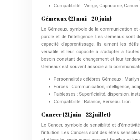
Compatibilité : Vierge, Capricorne, Cancer.
Gémeaux (21 mai – 20 juin)
Le Gémeaux, symbole de la communication et de l
parole et de l’intelligence. Les Gémeaux sont d
capacité d’apprentissage. Ils aiment les défi
versatile et leur capacité à s’adapter à toutes
besoin constant de changement et leur tendance
Gémeaux est souvent associé à la communication, 
Personnalités célèbres Gémeaux : Marilyn
Forces : Communication, intelligence, adapta
Faiblesses : Superficialité, dispersion, insta
Compatibilité : Balance, Verseau, Lion.
Cancer (21 juin – 22 juillet)
Le Cancer, symbole de sensibilité et d’émotivit
l’intuition. Les Cancers sont des êtres sensible
et dévoués, mais aussi souvent fragiles et lun