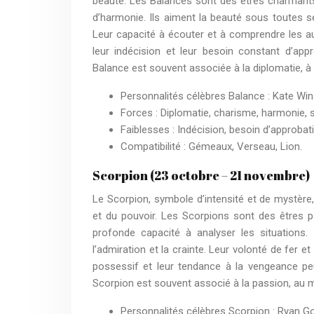
beauté. Les Balances sont des êtres charmants 
d’harmonie. Ils aiment la beauté sous toutes s
Leur capacité à écouter et à comprendre les a
leur indécision et leur besoin constant d’appr
Balance est souvent associée à la diplomatie, à 
Personnalités célèbres Balance : Kate Win
Forces : Diplomatie, charisme, harmonie, se
Faiblesses : Indécision, besoin d’approbat
Compatibilité : Gémeaux, Verseau, Lion.
Scorpion (23 octobre – 21 novembre)
Le Scorpion, symbole d’intensité et de mystère,
et du pouvoir. Les Scorpions sont des êtres p
profonde capacité à analyser les situations. 
l’admiration et la crainte. Leur volonté de fer 
possessif et leur tendance à la vengeance peu
Scorpion est souvent associé à la passion, au m
Personnalités célèbres Scorpion : Ryan Gosl