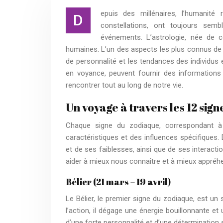
epuis des millénaires, l’humanité 
D
constellations, ont toujours semb
événements. L’astrologie, née de c
humaines. L’un des aspects les plus connus de 
de personnalité et les tendances des individus
en voyance, peuvent fournir des informations
rencontrer tout au long de notre vie.
Un voyage à travers les 12 sig
Chaque signe du zodiaque, correspondant à 
caractéristiques et des influences spécifiques
et de ses faiblesses, ainsi que de ses interac
aider à mieux nous connaître et à mieux appréh
Bélier (21 mars – 19 avril)
Le Bélier, le premier signe du zodiaque, est u
l’action, il dégage une énergie bouillonnante e
d’une forte personnalité et d’une détermination s