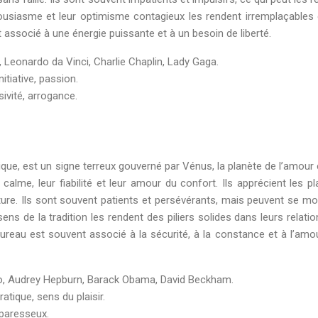
ousiasme et leur optimisme contagieux les rendent irremplaçables
t associé à une énergie puissante et à un besoin de liberté.
, Leonardo da Vinci, Charlie Chaplin, Lady Gaga.
itiative, passion.
sivité, arrogance.
ique, est un signe terreux gouverné par Vénus, la planète de l’amour 
lme, leur fiabilité et leur amour du confort. Ils apprécient les pla
 nature. Ils sont souvent patients et persévérants, mais peuvent se mo
ens de la tradition les rendent des piliers solides dans leurs relatio
aureau est souvent associé à la sécurité, à la constance et à l’amo
no, Audrey Hepburn, Barack Obama, David Beckham.
pratique, sens du plaisir.
 paresseux.