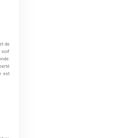
et de
 soif
onde.
berté
e est