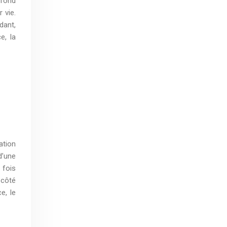
ofond
 vie.
dant,
e, la
ation
d’une
 fois
 côté
e, le