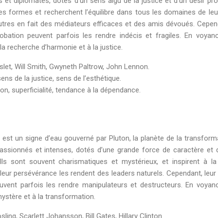
et diplomates, dotés d’un sens aigu de la justice et d’un désir pr
es formes et recherchent l’équilibre dans tous les domaines de leur
utres en fait des médiateurs efficaces et des amis dévoués. Cepen
obation peuvent parfois les rendre indécis et fragiles. En voyanc
la recherche d’harmonie et à la justice.
slet, Will Smith, Gwyneth Paltrow, John Lennon.
ns de la justice, sens de l’esthétique.
ion, superficialité, tendance à la dépendance.
 est un signe d’eau gouverné par Pluton, la planète de la transform
assionnés et intenses, dotés d’une grande force de caractère et 
Ils sont souvent charismatiques et mystérieux, et inspirent à la
et leur persévérance les rendent des leaders naturels. Cependant, leur
vent parfois les rendre manipulateurs et destructeurs. En voyanc
ystère et à la transformation.
ing, Scarlett Johansson, Bill Gates, Hillary Clinton.