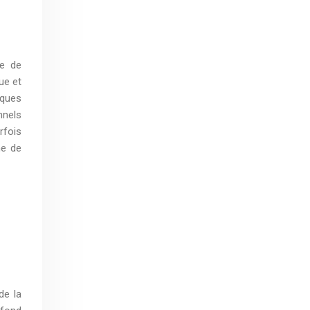
te de
ue et
iques
nnels
rfois
he de
de la