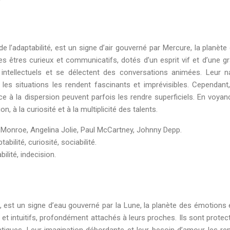
’adaptabilité, est un signe d’air gouverné par Mercure, la planète 
es êtres curieux et communicatifs, dotés d’un esprit vif et d’une g
s intellectuels et se délectent des conversations animées. Leur n
 les situations les rendent fascinants et imprévisibles. Cependant,
 à la dispersion peuvent parfois les rendre superficiels. En voyanc
à la curiosité et à la multiplicité des talents.
 Monroe, Angelina Jolie, Paul McCartney, Johnny Depp.
bilité, curiosité, sociabilité.
bilité, indecision.
é, est un signe d’eau gouverné par la Lune, la planète des émotions 
s et intuitifs, profondément attachés à leurs proches. Ils sont protec
atiques. Leur imagination débordante et leur besoin d’amour les re