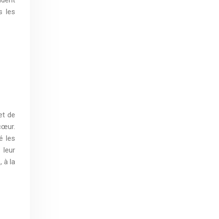
s les
et de
cœur.
é les
 leur
 à la