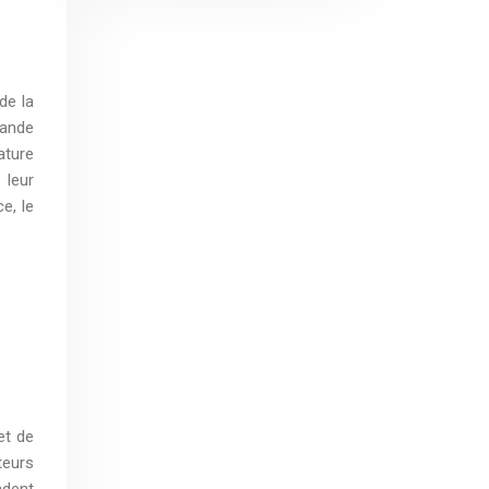
de la
rande
ature
 leur
e, le
et de
teurs
ndent