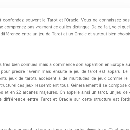
t confondez souvent le Tarot et l’Oracle. Vous ne connaissez pas
 ne comprenez pas vraiment ce qui les distingue. De ce fait, voici que
 différence entre un jeu de Tarot et un Oracle et surtout bien choisi
 pas très bien connues mais a commencé son apparition en Europe a
 pour prédire l’avenir mais ensuite le jeu de tarot est apparu. Le 
rents jeux de tarots accèdent à de multitudes de jeux comme le 
an structurel ces jeux ressemblent tous. Généralement il se compose 
es et en 22 arcanes majeures. On appelle ainsi un tarot, un jeu de 
ce
différence entre Tarot et Oracle
sur cette structure est l’ord
n auteur prenant la forme d’un jeu de cartes divinatoire. C’est com