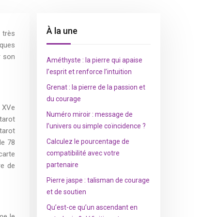
À la une
 très
lques
r son
Améthyste : la pierre qui apaise
l’esprit et renforce l’intuition
Grenat : la pierre de la passion et
du courage
u XVe
Numéro miroir : message de
tarot
l’univers ou simple coïncidence ?
tarot
Calculez le pourcentage de
de 78
compatibilité avec votre
carte
partenaire
re de
Pierre jaspe : talisman de courage
et de soutien
Qu’est-ce qu’un ascendant en
me le