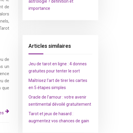
astrologie ? définition et
nt de
importance
alors
nels,
Tarot
Articles similaires
eu de
Jeu de tarot en ligne : 4 donnes
as un
gratuites pour tenter le sort
rence
eu de
Maîtrisez l’art de tirer les cartes
s que
en 5 étapes simples
Oracle de l’amour : votre avenir
sentimental dévoilé gratuitement
es
Tarot et jeux de hasard :
augmentez vos chances de gain