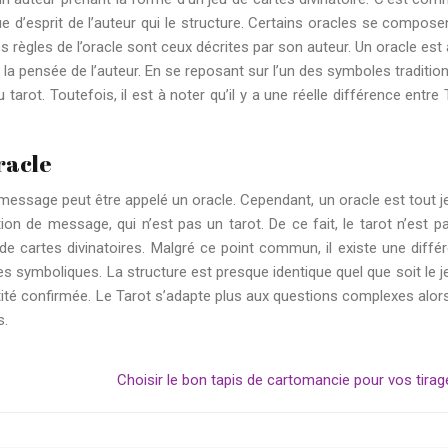
vue d’esprit de l’auteur qui le structure. Certains oracles se compose
es règles de l’oracle sont ceux décrites par son auteur. Un oracle est 
 la pensée de l’auteur. En se reposant sur l’un des symboles tradition
arot. Toutefois, il est à noter qu’il y a une réelle différence entre 
racle
 message peut être appelé un oracle. Cependant, un oracle est tout j
ion de message, qui n’est pas un tarot. De ce fait, le tarot n’est p
de cartes divinatoires. Malgré ce point commun, il existe une diffé
les symboliques. La structure est presque identique quel que soit le j
tité confirmée. Le Tarot s’adapte plus aux questions complexes alor
s.
Choisir le bon tapis de cartomancie pour vos tirag