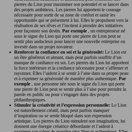
pierres du Lion pour maximiser son potentiel et se lancer dans
des projets ambitieux. Les pierres lui apportent le courage
nécessaire pour sortir de sa zone de confort et saisir les
opportunités qui se présentent à lui. Elles le propulsent vers la
réalisation de ses rêves et l’incitent à prendre des initiatives
pour façonner son destin.
Par exemple
, un entrepreneur né
sous le signe du Lion qui porte une pierre de Lion peut se
sentir plus audacieux pour lancer une nouvelle entreprise ou
investir dans un projet novateur.
Renforcer la confiance en soi et la générosité:
Le Lion est
un être généreux et aimant, mais peut parfois souffrir d’un
manque de confiance en soi. Les pierres du Lion lui apportent
la force intérieure et la confiance nécessaire pour s’affirmer et
rayonner. Elles l’aident à se sentir à l’aise dans sa propre peau
et à exprimer sa générosité de manière plus authentique.
Par
exemple
, une personne née sous le signe du Lion qui porte
une pierre de Lion peut se sentir plus à l’aise pour prendre la
parole en public ou pour s’engager dans des projets
philanthropiques.
Stimuler la créativité et l’expression personnelle:
Le Lion
est naturellement créatif, mais peut parfois manquer
d’inspiration ou se sentir bloqué dans son expression
artistique. Les pierres du Lion stimulent son imagination, lui
donnent une énergie créatrice débordante et l’aident à
exprimer son talent de manière plus libre et authentique. Elles