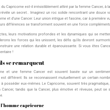
u Capricorne est-il irrésistiblement attiré par la femme Cancer, à la
 révèle un secret… Imaginez un roc solide rencontrant une douce v
corne et d’une Cancer. Leur union intrigue et fascine, car à première vue
leurs différences se transforment souvent en une force complémenta
nctes, leurs motivations profondes et les dynamiques qui se mette
rons les forces qui les unissent, les défis qu’ils devront surmonte
struire une relation durable et épanouissante. Si vous êtes Canc
ntaire !
i ils se remarquent
icorne et une femme Cancer est souvent basée sur un sentime
 est différent. Ils se reconnaissent mutuellement un certain nomb
fois à posséder eux-mêmes. Le Capricorne, souvent très pragmatique,
de la Cancer, tandis que la Cancer, plus émotive et rêveuse, peut se s
e.
z l’homme capricorne