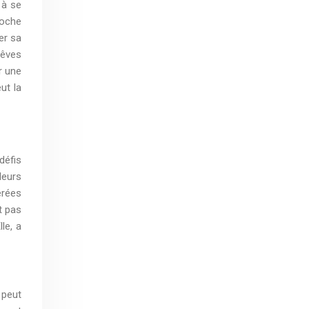
 à se
roche
er sa
rêves
r une
ut la
défis
leurs
érées
t pas
le, a
 peut