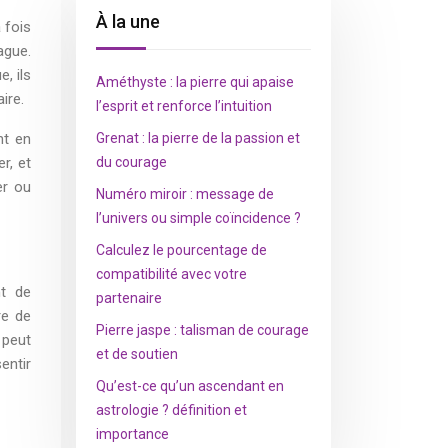
À la une
 fois
ague.
, ils
Améthyste : la pierre qui apaise
ire.
l’esprit et renforce l’intuition
nt en
Grenat : la pierre de la passion et
r, et
du courage
er ou
Numéro miroir : message de
l’univers ou simple coïncidence ?
Calculez le pourcentage de
compatibilité avec votre
nt de
partenaire
re de
Pierre jaspe : talisman de courage
 peut
et de soutien
entir
Qu’est-ce qu’un ascendant en
astrologie ? définition et
importance