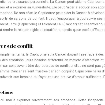
tiel de croissance personnelle. La Cancer peut aider le Capricorne
es et à exprimer sa vulnérabilité. Elle peut l’aider à adoucir son app
motions. De son côté, le Capricorne peut aider la Cancer à développ
 sortir de sa zone de confort. Il peut l’encourager à poursuivre ses 
’élément Terre (Capricorne) et l’élément Eau (Cancer) est essentiel pou
t rendre la relation rigide et étouffante, tandis qu’un excès d’Eau pe
rces de conflit
 complémentarité, le Capricorne et la Cancer doivent faire face à des 
n des émotions, leurs besoins différents en matière d’affection et 
r sur soi peuvent être des sources de conflit si elles ne sont pas g
femme Cancer se sent frustrée car son conjoint Capricorne ne lui di
ur subvenir aux besoins du foyer est une preuve d’amour suffisante. El
motions
a du mal à exprimer ouvertement ses émotions. Cette incapacité