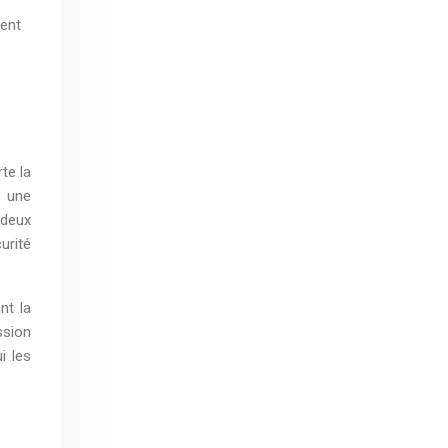
ment
te la
, une
 deux
urité
nt la
ssion
i les