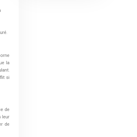
n
uré.
corne
ue la
lant.
it si
ce de
 leur
er de