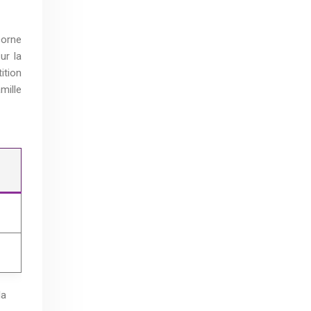
corne
ur la
ition
mille
la