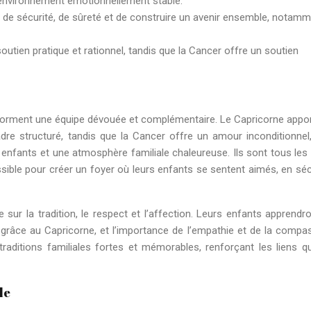
 environnement émotionnellement stable.
ir de sécurité, de sûreté et de construire un avenir ensemble, notam
outien pratique et rationnel, tandis que la Cancer offre un soutien
r forment une équipe dévouée et complémentaire. Le Capricorne appor
cadre structuré, tandis que la Cancer offre un amour inconditionnel
 enfants et une atmosphère familiale chaleureuse. Ils sont tous les
ossible pour créer un foyer où leurs enfants se sentent aimés, en séc
e sur la tradition, le respect et l’affection. Leurs enfants apprendro
e grâce au Capricorne, et l’importance de l’empathie et de la compa
raditions familiales fortes et mémorables, renforçant les liens qu
le