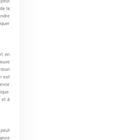
 peut
de la
endre
iquer
et en
reuve
ntion
n est
evoir
ique.
 et à
 peut
dance