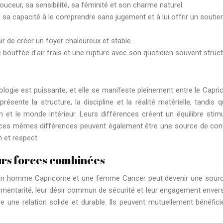
 douceur, sa sensibilité, sa féminité et son charme naturel.
e sa capacité à le comprendre sans jugement et à lui offrir un soutie
sir de créer un foyer chaleureux et stable.
ne bouffée d’air frais et une rupture avec son quotidien souvent struct
logie est puissante, et elle se manifeste pleinement entre le Capri
résente la structure, la discipline et la réalité matérielle, tandis q
ion et le monde intérieur. Leurs différences créent un équilibre stimu
 ces mêmes différences peuvent également être une source de confl
 et respect.
eurs forces combinées
entre un homme Capricorne et une femme Cancer peut devenir une sour
entarité, leur désir commun de sécurité et leur engagement envers
e une relation solide et durable. Ils peuvent mutuellement bénéfici