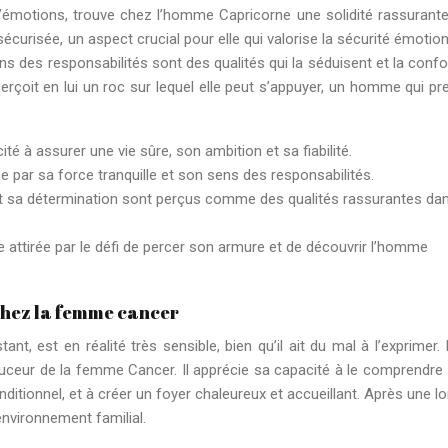
motions, trouve chez l’homme Capricorne une solidité rassurante.
écurisée, un aspect crucial pour elle qui valorise la sécurité émotion
sens des responsabilités sont des qualités qui la séduisent et la confo
 perçoit en lui un roc sur lequel elle peut s’appuyer, un homme qui pr
ité à assurer une vie sûre, son ambition et sa fiabilité.
e par sa force tranquille et son sens des responsabilités.
t sa détermination sont perçus comme des qualités rassurantes da
re attirée par le défi de percer son armure et de découvrir l’homme
chez la femme cancer
 est en réalité très sensible, bien qu’il ait du mal à l’exprimer. I
douceur de la femme Cancer. Il apprécie sa capacité à le comprendre
nditionnel, et à créer un foyer chaleureux et accueillant. Après une l
 environnement familial.