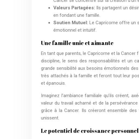
Cancer se concentre sur la création d’un
Valeurs Partagées:
Ils partagent un dés
en fondant une famille.
Soutien Mutuel:
Le Capricorne offre un s
émotionnel et intuitif.
Une famille unie et aimante
En tant que parents, le Capricorne et la Cance
discipline, le sens des responsabilités et un 
grande sensibilité aux besoins émotionnels des
très attachés à la famille et feront tout leur p
et épanouis.
Imaginez l’ambiance familiale qu’ils créent, axé
valeur du travail acharné et de la persévéranc
grâce à la Cancer. Ils créeront ensemble des t
unissent.
Le potentiel de croissance personnel