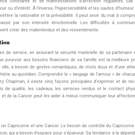
nce constante et de manifestations d’affection régulières. Elle
ou d’intérêt. À l’inverse, l’hypersensibilité et les sautes d’humeur 
éfère la rationalité et la prévisibilité. Il peut avoir du mal à compr
passé par son intensité émotionnelle. Les difficultés à commun
vent créer des malentendus et des ressentiments.
tion
 de service, en assurant la sécurité matérielle de sa partenaire 
ue pourvoir aux besoins financiers de sa famille est la meilleure p
à elle, a besoin de gestes romantiques, de mots doux et d’une atte
 chérie au quotidien. Comprendre le « langage de l’amour » de chacu
ary Chapman, il existe cinq façons principales d’exprimer et de rec
s de qualité, les cadeaux, les services rendus et le contact phys
e et de la Cancer peut les aider à mieux communiquer leur affection
re un Capricorne et une Cancer. Le besoin de contrôle du Capricorne
ancer, qui a besoin d’espace pour s’épanouir. Sa tendance à la dépen