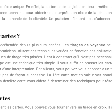
ir-faire unique. En effet, la cartomancie englobe plusieurs méthod
bonne technique pour obtenir une interprétation claire de la situation
e la demande de la clientèle. Un praticien débutant doit s’adonner
cartes ?
ppréhendée depuis plusieurs années. Les
tirages de voyance
pe
raticiens utilisent des techniques variées en fonction des civilisatio
ues de tirage très prisées. Il est à constater qu’il n’est pas nécessai
oupe est une technique très simple. Il vous suffit de brasser les cart
t d’une interprétation. Par ailleurs, vous pouvez vous adonner à un t
 coupes de façon successive. La 1ère carte met en valeur vos souci
 La dernière carte vous aidera à déterminer des techniques pour rés
rtes
ent les cartes. Vous pouvez vous tourner vers un tirage en croix. Il s