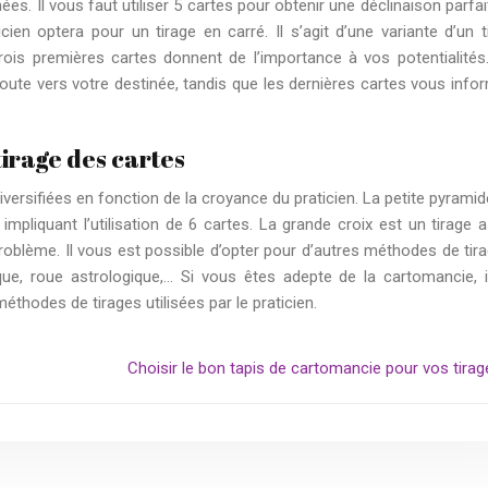
es. Il vous faut utiliser 5 cartes pour obtenir une déclinaison parfait
ticien optera pour un tirage en carré. Il s’agit d’une variante d’un t
rois premières cartes donnent de l’importance à vos potentialités
te vers votre destinée, tandis que les dernières cartes vous info
tirage des cartes
ersifiées en fonction de la croyance du praticien. La petite pyramid
liquant l’utilisation de 6 cartes. La grande croix est un tirage 
roblème. Il vous est possible d’opter pour d’autres méthodes de tira
ique, roue astrologique,… Si vous êtes adepte de la cartomancie, i
éthodes de tirages utilisées par le praticien.
Choisir le bon tapis de cartomancie pour vos tirag