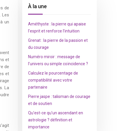
À la une
es de
. Les
 à un
Améthyste : la pierre qui apaise
l’esprit et renforce l’intuition
Grenat : la pierre de la passion et
du courage
uvent
Numéro miroir : message de
ns et
l’univers ou simple coïncidence ?
re de
Calculez le pourcentage de
es et
compatibilité avec votre
irage
partenaire
s. La
oudre
Pierre jaspe : talisman de courage
et de soutien
Qu’est-ce qu’un ascendant en
astrologie ? définition et
’agit
importance