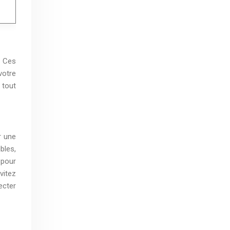
. Ces
votre
 tout
r une
bles,
 pour
vitez
ecter