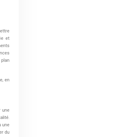
ettre
ée et
ments
ances
 plan
e, en
r une
lité.
u une
er du