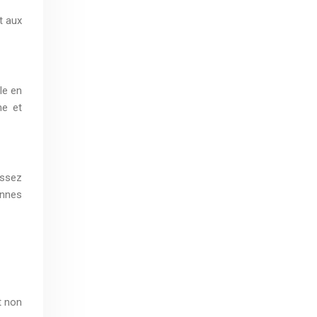
t aux
le en
ne et
issez
onnes
t non