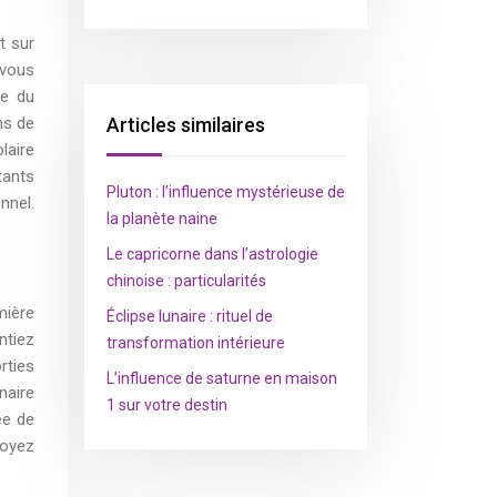
t sur
 vous
ie du
ns de
Articles similaires
laire
tants
Pluton : l’influence mystérieuse de
nnel.
la planète naine
Le capricorne dans l’astrologie
chinoise : particularités
mière
Éclipse lunaire : rituel de
ntiez
transformation intérieure
rties
L’influence de saturne en maison
naire
1 sur votre destin
ée de
Soyez