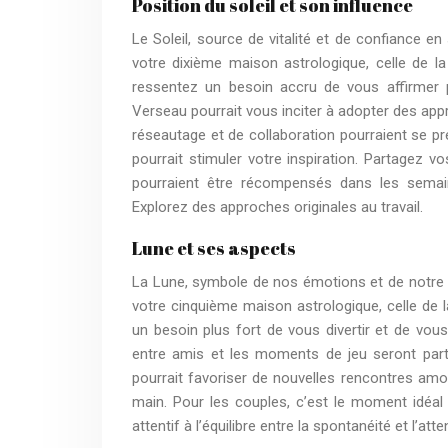
Position du soleil et son influence
Le Soleil, source de vitalité et de confiance e
votre dixième maison astrologique, celle de la
ressentez un besoin accru de vous affirmer p
Verseau pourrait vous inciter à adopter des app
réseautage et de collaboration pourraient se pré
pourrait stimuler votre inspiration. Partagez v
pourraient être récompensés dans les semaine
Explorez des approches originales au travail.
Lune et ses aspects
La Lune, symbole de nos émotions et de notre m
votre cinquième maison astrologique, celle de la
un besoin plus fort de vous divertir et de vous 
entre amis et les moments de jeu seront partic
pourrait favoriser de nouvelles rencontres amou
main. Pour les couples, c’est le moment idéa
attentif à l’équilibre entre la spontanéité et l’atte