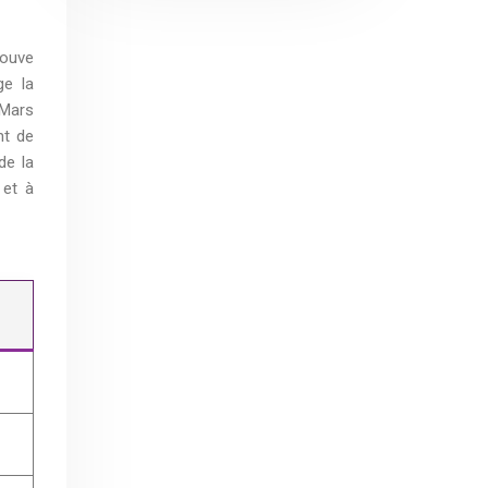
rouve
ge la
 Mars
nt de
de la
 et à