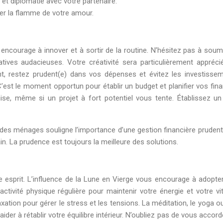
 et diplomatie avec votre partenaire.
ver la flamme de votre amour.
encourage à innover et à sortir de la routine. N’hésitez pas à soum
atives audacieuses. Votre créativité sera particulièrement appréci
nt, restez prudent(e) dans vos dépenses et évitez les investisse
. C’est le moment opportun pour établir un budget et planifier vos fin
se, même si un projet à fort potentiel vous tente. Établissez un
 des ménages souligne l’importance d’une gestion financière prudent
n. La prudence est toujours la meilleure des solutions.
re esprit. L’influence de la Lune en Vierge vous encourage à adopte
activité physique régulière pour maintenir votre énergie et votre vita
tion pour gérer le stress et les tensions. La méditation, le yoga o
er à rétablir votre équilibre intérieur. N’oubliez pas de vous accord