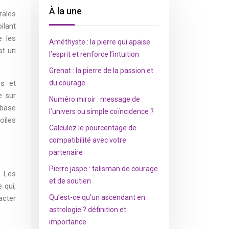
À la une
rales
ilant
e les
Améthyste : la pierre qui apaise
st un
l’esprit et renforce l’intuition
Grenat : la pierre de la passion et
es et
du courage
e sur
Numéro miroir : message de
 base
l’univers ou simple coïncidence ?
oiles
Calculez le pourcentage de
compatibilité avec votre
partenaire
Pierre jaspe : talisman de courage
. Les
et de soutien
 qui,
Qu’est-ce qu’un ascendant en
acter
astrologie ? définition et
importance