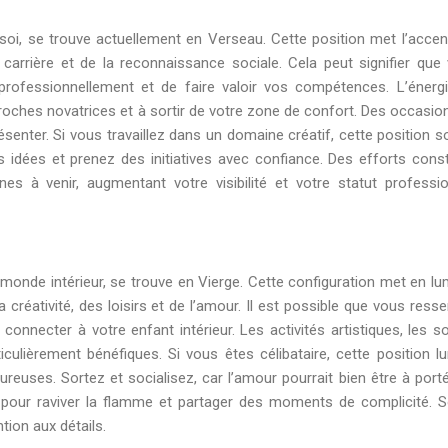
n soi, se trouve actuellement en Verseau. Cette position met l’accen
 carrière et de la reconnaissance sociale. Cela peut signifier que
rofessionnellement et de faire valoir vos compétences. L’énerg
roches novatrices et à sortir de votre zone de confort. Des occasio
senter. Si vous travaillez dans un domaine créatif, cette position so
os idées et prenez des initiatives avec confiance. Des efforts cons
s à venir, augmentant votre visibilité et votre statut professio
onde intérieur, se trouve en Vierge. Cette configuration met en lu
 créativité, des loisirs et de l’amour. Il est possible que vous resse
connecter à votre enfant intérieur. Les activités artistiques, les so
ulièrement bénéfiques. Si vous êtes célibataire, cette position lu
reuses. Sortez et socialisez, car l’amour pourrait bien être à port
l pour raviver la flamme et partager des moments de complicité. 
ntion aux détails.