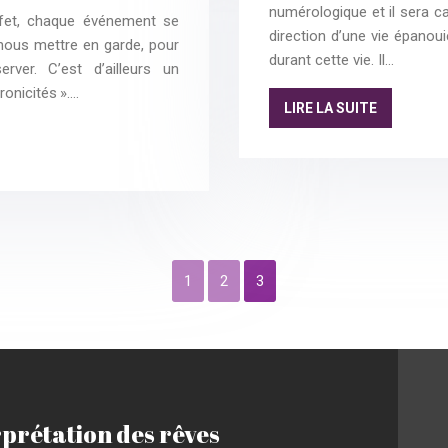
numérologique et il sera ca
ffet, chaque événement se
direction d’une vie épanoui
 nous mettre en garde, pour
durant cette vie. Il…
ver. C’est d’ailleurs un
onicités »….
LIRE LA SUITE
1
2
3
rprétation des rêves