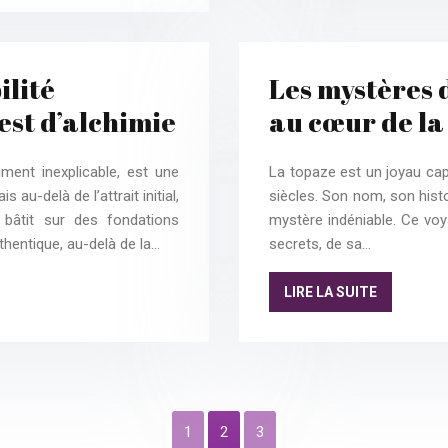
ilité
Les mystères d
est d’alchimie
au cœur de la
ent inexplicable, est une
La topaze est un joyau ca
au-delà de l’attrait initial,
siècles. Son nom, son histo
bâtit sur des fondations
mystère indéniable. Ce vo
thentique, au-delà de la…
secrets, de sa…
LIRE LA SUITE
1
2
3