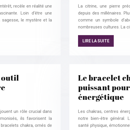
térêt, recèle en réalité une
La citrine, une pierre pré
scinante. Loin d’être une
depuis des millénaires. Pl
a sagesse, le mystère et la
comme un symbole d’abon
nombreuses cultures. La ci
LIRE LA SUITE
 outil
Le bracelet ch
re
puissant pour 
énergétique
jouent un rôle crucial dans
Les chakras, centres énerg
rmonisés, ils favorisent la
notre bien-être général. L
 bracelets chakra, ornés de
santé physique, émotionnel